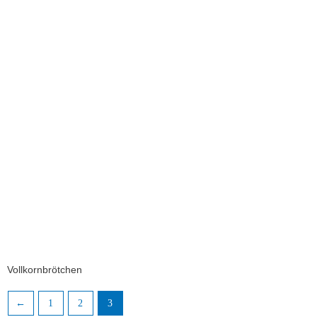
Vollkornbrötchen
←
1
2
3