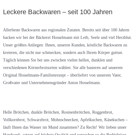
Leckere Backwaren – seit 100 Jahren
Allerbeste Backwaren aus regionalen Zutaten. Bereits seit über 100 Jahren
backen wir bei der Bäckerei Hosselmann mit Leib, Seele und viel Herzblut.
Unser größtes Anliegen: Ihnen, unseren Kunden, köstliche Backwaren zu
kreieren, die nicht nur schmecken, sondern auch Ihrem Körper guttun.
Täglich können Sie bei uns zwischen vielen hellen, dunklen und
verschiedenen Körnerbrotsorten wählen. Sie alle basieren auf unserem
Original Hosselmann-Familienrezept – überliefert von unserem Vater,
Großvater und Unternehmensgründer Anton Hosselmann.
Helle Brötchen, dunkle Brötchen, Rosinenbrötchen, Roggenbrot,
Vollkornbrot, Schwarzbrot, Mohnschnecken, Apfelkuchen, Käsekuchen –
läuft Ihnen das Wasser im Mund zusammen? Zu Recht! Wir lieben unser
Handwerk, setzen auf höchste Qualität und versuchen so die Bedürfnisse