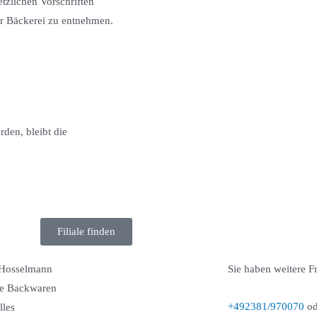
zlichen Vorschriften
er Bäckerei zu entnehmen.
den, bleibt die
Filiale finden
Hosselmann
Sie haben weitere F
e Backwaren
+492381/970070
od
lles