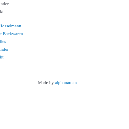
finder
kt
Hosselmann
e Backwaren
lles
finder
kt
Made by
alphanauten