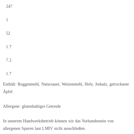
247
1
52
1.7
7.2
1.7
Enthält: Roggenmehl, Natursauer, Weizenmehl, Hefe, Jodsalz, getrocknete
Äpfel
Allergene: glutenhaltiges Getreide
In unserem Handwerksbetrieb können wir das Vorhandensein von
allergenen Spuren laut LMIV nicht ausschließen.