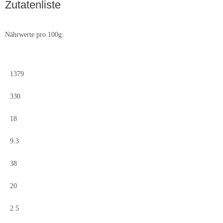
Zutatenliste
Nährwerte pro 100g:
1379
330
18
9.3
38
20
2.5