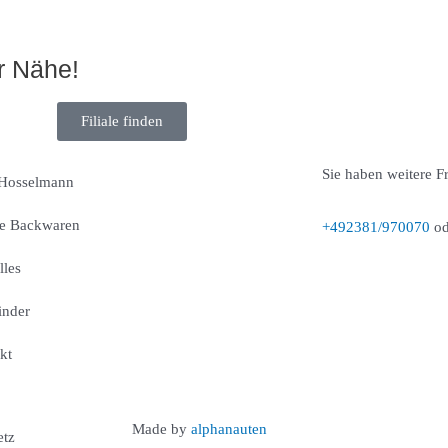
r Nähe!
Filiale finden
Sie haben weitere F
Hosselmann
e Backwaren
+492381/970070
od
lles
finder
kt
Made by
alphanauten
etz