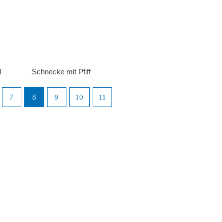
l
Schnecke mit Pfiff
7
8
9
10
11