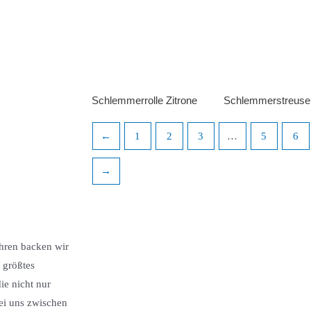
Schlemmerrolle Zitrone
Schlemmerstreuse
←
1
2
3
…
5
6
→
ahren backen wir
 größtes
ie nicht nur
ei uns zwischen