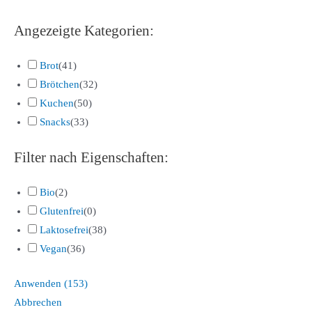
Angezeigte Kategorien:
Brot
(
41
)
Brötchen
(
32
)
Kuchen
(
50
)
Snacks
(
33
)
Filter nach Eigenschaften:
Bio
(
2
)
Glutenfrei
(
0
)
Laktosefrei
(
38
)
Vegan
(
36
)
Anwenden
(
153
)
Abbrechen