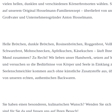
vielen hellen, dunklen und verschiedenen Körnerbrotsorten wählen. Si
auf unserem Original Hosselmann-Familienrezept – überliefert von un
Großvater und Unternehmensgründer Anton Hosselmann.
Helle Brötchen, dunkle Brötchen, Rosinenbrötchen, Roggenbrot, Voll
Schwarzbrot, Mohnschnecken, Apfelkuchen, Käsekuchen – läuft Ihne
Mund zusammen? Zu Recht! Wir lieben unser Handwerk, setzen auf hö
und versuchen so die Bedürfnisse von Körper und Seele in Einklang z
Seelenschmeichler kommen auch ohne künstliche Zusatzstoffe aus, üb
von unseren echten, authentischen Backwaren.
Sie haben einen besonderen, kulinarischen Wunsch? Wenden Sie sich 
sind für Sie da und freuen uns auf Ihren Besuch!