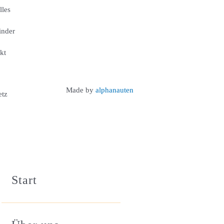
lles
finder
kt
Made by
alphanauten
etz
Start