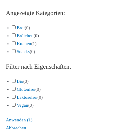
Angezeigte Kategorien:
Brot
(
0
)
Brötchen
(
0
)
Kuchen
(
1
)
Snacks
(
0
)
Filter nach Eigenschaften:
Bio
(
0
)
Glutenfrei
(
0
)
Laktosefrei
(
0
)
Vegan
(
0
)
Anwenden
(
1
)
Abbrechen