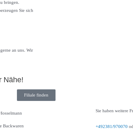
u bringen.
erzeugen Sie sich
gerne an uns. Wir
r Nähe!
Filiale finden
Sie haben weitere F
Hosselmann
e Backwaren
+492381/970070
od